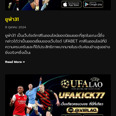
ยูฟ่า31
8 ตุลาคม 2024
ยูฟ่า31 เป็นเว็บไซต์คาสิโนออนไลน์ยอดนิยมเยอะที่สุดในขณะนี้ซึ่ง
กล่าวได้ว่าเป็นยอดเยี่ยมของเว็บไซต์ UFABET คาสิโนออนไลน์ที่มี
ความครบครันและก็ได้ประสิทธิภาพมากมายในระดับค่อนข้างสูงอย่าง
ยิ่งจริงๆซึ่งเป็นเ
Read More »