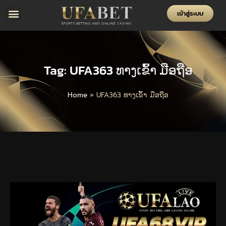
เข้าสู่ระบบ
Tag: UFA363 ທາງເຂົ້າ ມືອຖືອ
Home
»
UFA363 ທາງເຂົ້າ ມືອຖືອ