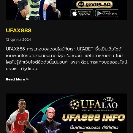
UFAX888
12 ตุลาคม 2024
UFAX888 การแทงบอลออนไลน์กับเรา UFABET ซึ่งเป็นเว็บไซต์
เดิมพันที่ได้รับความนิยมมากที่สุด ในขณะนี้ เชื่อได้ว่าหลายคน ไม่มี
ใครไม่รู้จักเว็บไซต์ชื่อดังนี้แน่นอนค่ะ เพราะด้วยการแทงบอลออนไลน์
ของเรา มีรูปแบบ
Read More »