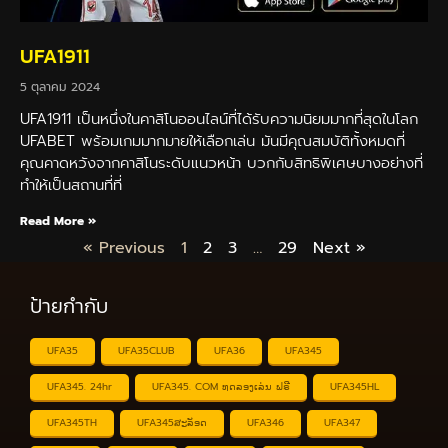
UFA1911
5 ตุลาคม 2024
UFA1911 เป็นหนึ่งในคาสิโนออนไลน์ที่ได้รับความนิยมมากที่สุดในโลก
UFABET พร้อมเกมมากมายให้เลือกเล่น มันมีคุณสมบัติทั้งหมดที่
คุณคาดหวังจากคาสิโนระดับแนวหน้า บวกกับสิทธิพิเศษบางอย่างที่
ทำให้เป็นสถานที่ที่
Read More »
« Previous
1
2
3
…
29
Next »
ป้ายกำกับ
UFA35
UFA35CLUB
UFA36
UFA345
UFA345. 24hr
UFA345. COM ທດລອງເລ່ນ ຟຣີ
UFA345HL
UFA345TH
UFA345ສະລັອດ
UFA346
UFA347