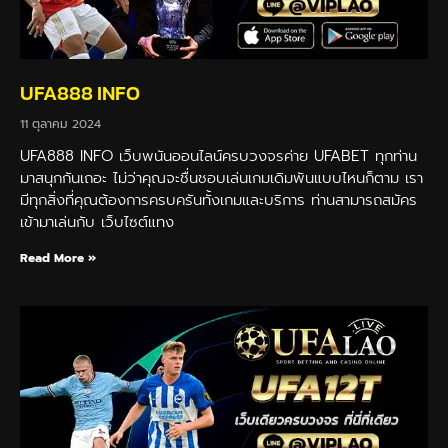
UFA888 INFO
11 ตุลาคม 2024
UFA888 INFO เว็บพนันออนไลน์ครบวงจรค่าย UFABET ทุกท่าน
มาสนุกกันเถอะ ไม่ว่าคุณจะชื่นชอบเล่นเกมเดิมพันแบบไหนก็ตาม เรา
มีทุกสิ่งที่คุณต้องการครบครันทั้งเกมและบริการ ท่านสามารถสมัคร
เข้ามาเล่นกับ เว็บไซต์แทง
Read More »