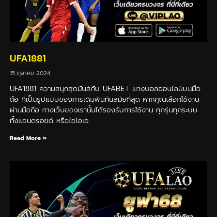
UFA1881
15 ตุลาคม 2024
UFA1881 ความสนุกสุดมันส์กับ UFABET แทงบอลออนไลน์บนมือ
ถือ ที่เป็นรูปแบบของการเดิมพันทันสมัยที่สุด หากคุณเลือกใช้งาน
ผ่านมือถือ ทางเว็บของเรานั้นได้รองรับการใช้งาน ทุกรุ่นทุกระบบ
ทั้งแอนดรอยด์ หรือไอโอเอ
Read More »