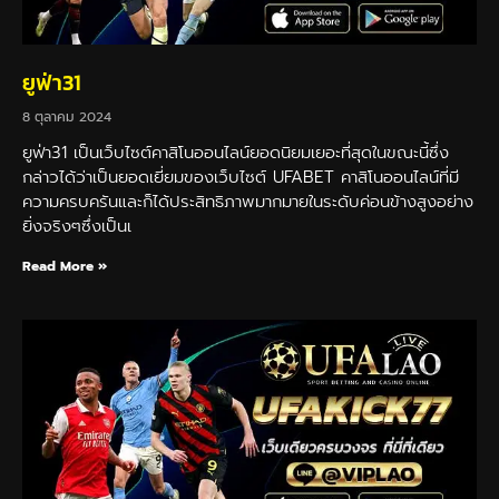
ยูฟ่า31
8 ตุลาคม 2024
ยูฟ่า31 เป็นเว็บไซต์คาสิโนออนไลน์ยอดนิยมเยอะที่สุดในขณะนี้ซึ่ง
กล่าวได้ว่าเป็นยอดเยี่ยมของเว็บไซต์ UFABET คาสิโนออนไลน์ที่มี
ความครบครันและก็ได้ประสิทธิภาพมากมายในระดับค่อนข้างสูงอย่าง
ยิ่งจริงๆซึ่งเป็นเ
Read More »