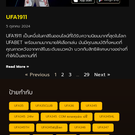
UFA1911
5 ตุลาคม 2024
UFA1911 เป็นหนึ่งในคาสิโนออนไลน์ที่ได้รับความนิยมมากที่สุดในโลก
UFABET พร้อมเกมมากมายให้เลือกเล่น มันมีคุณสมบัติทั้งหมดที่
คุณคาดหวังจากคาสิโนระดับแนวหน้า บวกกับสิทธิพิเศษบางอย่างที่
ทำให้เป็นสถานที่ที่
Read More »
« Previous
1
2
3
…
29
Next »
ป้ายกำกับ
UFA35
UFA35CLUB
UFA36
UFA345
UFA345. 24hr
UFA345. COM ທດລອງເລ່ນ ຟຣີ
UFA345HL
UFA345TH
UFA345ສະລັອດ
UFA346
UFA347