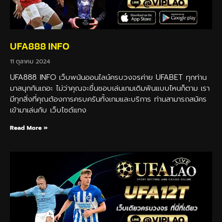
UFA888 INFO
11 ตุลาคม 2024
UFA888 INFO เว็บพนันออนไลน์ครบวงจรค่าย UFABET ทุกท่าน
มาสนุกกันเถอะ ไม่ว่าคุณจะชื่นชอบเล่นเกมเดิมพันแบบไหนก็ตาม เรา
มีทุกสิ่งที่คุณต้องการครบครันทั้งเกมและบริการ ท่านสามารถสมัคร
เข้ามาเล่นกับ เว็บไซต์แทง
Read More »