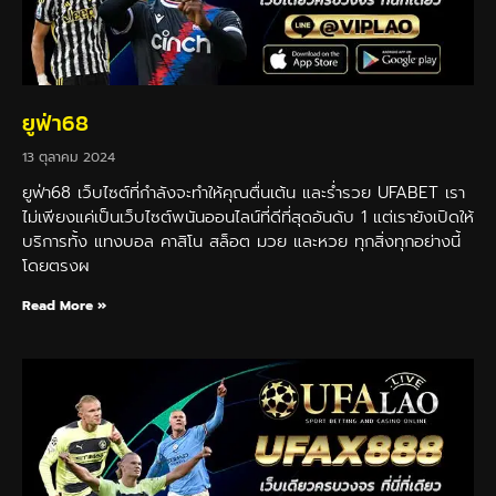
ยูฟ่า68
13 ตุลาคม 2024
ยูฟ่า68 เว็บไซต์ที่กำลังจะทำให้คุณตื่นเต้น และร่ำรวย UFABET เรา
ไม่เพียงแค่เป็นเว็บไซต์พนันออนไลน์ที่ดีที่สุดอันดับ 1 แต่เรายังเปิดให้
บริการทั้ง แทงบอล คาสิโน สล็อต มวย และหวย ทุกสิ่งทุกอย่างนี้
โดยตรงผ
Read More »