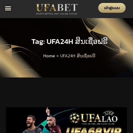
เข้าสู่ระบบ
Tag: UFA24H ສິນເຊື່ອຟຣີ
Home
»
UFA24H ສິນເຊື່ອຟຣີ