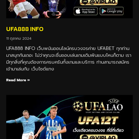
UFA888 INFO
11 ตุลาคม 2024
UFA888 INFO เว็บพนันออนไลน์ครบวงจรค่าย UFABET ทุกท่าน
มาสนุกกันเถอะ ไม่ว่าคุณจะชื่นชอบเล่นเกมเดิมพันแบบไหนก็ตาม เรา
มีทุกสิ่งที่คุณต้องการครบครันทั้งเกมและบริการ ท่านสามารถสมัคร
เข้ามาเล่นกับ เว็บไซต์แทง
Read More »