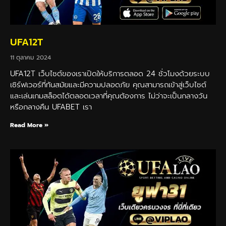
UFA12T
11 ตุลาคม 2024
UFA12T เว็บไซต์ของเราเปิดให้บริการตลอด 24 ชั่วโมงด้วยระบบ
เซิร์ฟเวอร์ที่ทันสมัยและมีความปลอดภัย คุณสามารถเข้าสู่เว็บไซต์
และเล่นเกมสล็อตได้ตลอดเวลาที่คุณต้องการ ไม่ว่าจะเป็นกลางวัน
หรือกลางคืน UFABET เรา
Read More »