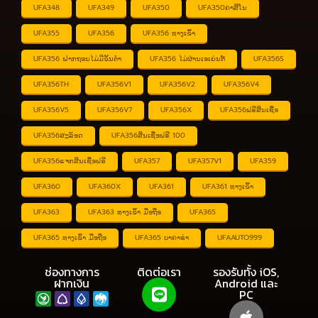
UFA348
UFA349
UFA350
UFA350ຄາສິໂນ
UFA355
UFA356
UFA356 ທາງເຂົ້າ
UFA356 ຝາກຖອນໄມ່ມີຂັ້ນ​ຕໍ່າ
UFA356 ໄມ່ຜ່ານເອເຍ່ນຕ໌
UFA356S
UFA356TH
UFA356V1
UFA356V2
UFA356V4
UFA356V5
UFA356V7
UFA356X
UFA356ຟຣີສິນເຊື່ອ
UFA356ສະລັອດ
UFA356ສິນເຊື່ອຟຣີ 100
UFA356ແຈກສິນເຊື່ອຟຣີ
UFA357
UFA357V1
UFA359
UFA360
UFA360X
UFA361
UFA361 ທາງເຂົ້າ
UFA363
UFA363 ທາງເຂົ້າ ມືອຖືອ
UFA365
UFA365 ທາງເຂົ້າ ມືອຖືອ
UFA365 ບາຄາຣ່າ
UFAAUTO999
ช่องทางการ
ติดต่อเรา
รองรับทั้ง iOS,
ฝากเงิน
Android และ
PC