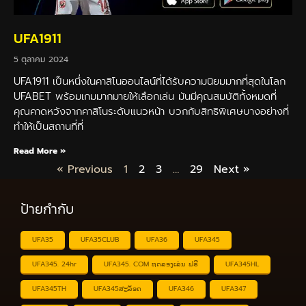
UFA1911
5 ตุลาคม 2024
UFA1911 เป็นหนึ่งในคาสิโนออนไลน์ที่ได้รับความนิยมมากที่สุดในโลก
UFABET พร้อมเกมมากมายให้เลือกเล่น มันมีคุณสมบัติทั้งหมดที่
คุณคาดหวังจากคาสิโนระดับแนวหน้า บวกกับสิทธิพิเศษบางอย่างที่
ทำให้เป็นสถานที่ที่
Read More »
« Previous
1
2
3
…
29
Next »
ป้ายกำกับ
UFA35
UFA35CLUB
UFA36
UFA345
UFA345. 24hr
UFA345. COM ທດລອງເລ່ນ ຟຣີ
UFA345HL
UFA345TH
UFA345ສະລັອດ
UFA346
UFA347