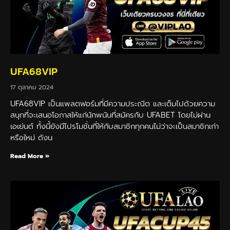
UFA68VIP
17 ตุลาคม 2024
UFA68VIP เป็นแพลตฟอร์มที่มีความประณีต และเต็มไปด้วยความ
สนุกที่จะเสนอโอกาสให้แก่นักพนันที่สมัครกับ UFABET โดยไม่ผ่าน
เอเย่นต์ ทั้งนี้ยังมีโปรโมชั่นที่ให้กับสมาชิกทุกคนไม่ว่าจะเป็นสมาชิกเก่า
หรือใหม่ ดังน
Read More »