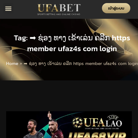
เข้าสู่ระบบ
Tag: ➡ ຊ່ອງ ທາງ ເຂ້າເລ່ນ ຄລີກ https
member ufaz4s com login
Home
»
➡ ຊ່ອງ ທາງ ເຂ້າເລ່ນ ຄລີກ https member ufaz4s com login