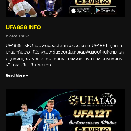
UFA888 INFO
11 ตุลาคม 2024
UFA888 INFO เว็บพนันออนไลน์ครบวงจรค่าย UFABET ทุกท่าน
มาสนุกกันเถอะ ไม่ว่าคุณจะชื่นชอบเล่นเกมเดิมพันแบบไหนก็ตาม เรา
มีทุกสิ่งที่คุณต้องการครบครันทั้งเกมและบริการ ท่านสามารถสมัคร
เข้ามาเล่นกับ เว็บไซต์แทง
Read More »