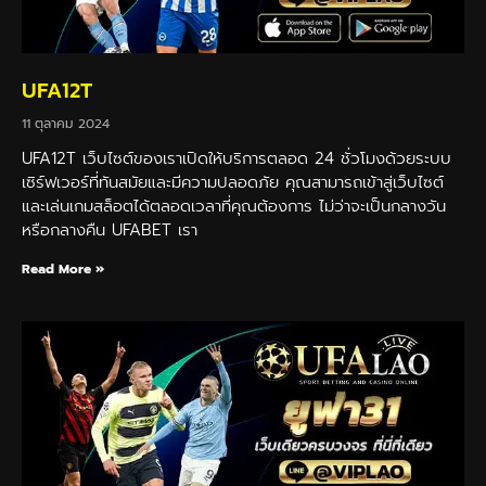
UFA12T
11 ตุลาคม 2024
UFA12T เว็บไซต์ของเราเปิดให้บริการตลอด 24 ชั่วโมงด้วยระบบ
เซิร์ฟเวอร์ที่ทันสมัยและมีความปลอดภัย คุณสามารถเข้าสู่เว็บไซต์
และเล่นเกมสล็อตได้ตลอดเวลาที่คุณต้องการ ไม่ว่าจะเป็นกลางวัน
หรือกลางคืน UFABET เรา
Read More »