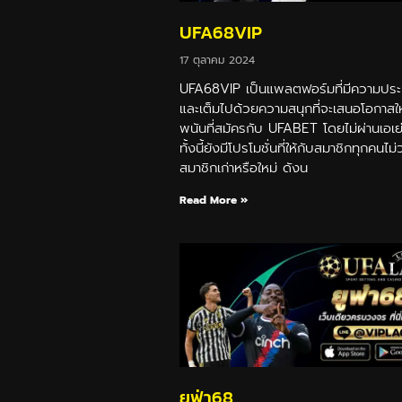
UFA68VIP
17 ตุลาคม 2024
UFA68VIP เป็นแพลตฟอร์มที่มีความปร
และเต็มไปด้วยความสนุกที่จะเสนอโอกาสให
พนันที่สมัครกับ UFABET โดยไม่ผ่านเอเย
ทั้งนี้ยังมีโปรโมชั่นที่ให้กับสมาชิกทุกคนไม่
สมาชิกเก่าหรือใหม่ ดังน
Read More »
ยูฟ่า68