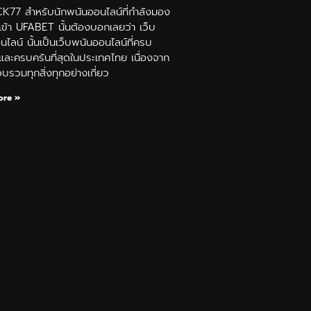
K77 สำหรับนักพนันออนไลน์ที่กำลังมอง
เข้า UFABET นั้นต้องบอกเลยว่า เว็บ
ไลน์ นั้นเป็นเว็บพนันออนไลน์ที่ครบ
 และครบครันที่สุดในประเทศไทย เนื่องจาก
วบรวมทุกสิ่งทุกอย่างเกี่ยว
ore »