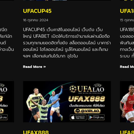
UFACUP45
UFA1
16 ตุลาคม 2024
15 ตุลา
ะณีต
UFACUP45 เว็บคาสิโนออนไลน์ เว็บดัง เว็บ
UFA188
้แก่นัก
ใหญ่ UFABET เปิดให้บริการเข้ามาเล่นผ่านมือถือ
บอลออน
่นต์
รวมทุกเกมยอดฮิตทั้งยัง สล็อตออนไลน์ บาคาร่า
พันทันส
ว่าจะเป็น
ออนไลน์ ไฮโลออนไลน์ รูเล็โคนอนไลน์ และก็เกม
ทางเว็บ
ฯลฯ เลือกเล่นกันได้มาก จุใจไม
ระบบ ท
Read More »
Read M
UFAX888
UFA8