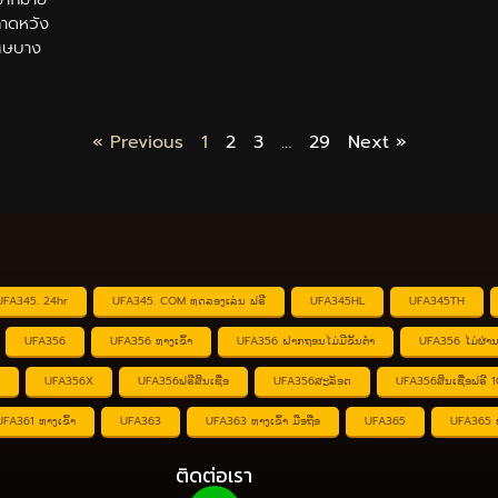
ณคาดหวัง
เศษบาง
« Previous
1
2
3
…
29
Next »
UFA345. 24hr
UFA345. COM ທດລອງເລ່ນ ຟຣີ
UFA345HL
UFA345TH
UFA356
UFA356 ທາງເຂົ້າ
UFA356 ຝາກຖອນໄມ່ມີຂັ້ນ​ຕໍ່າ
UFA356 ໄມ່ຜ່ານ
UFA356X
UFA356ຟຣີສິນເຊື່ອ
UFA356ສະລັອດ
UFA356ສິນເຊື່ອຟຣີ 
UFA361 ທາງເຂົ້າ
UFA363
UFA363 ທາງເຂົ້າ ມືອຖືອ
UFA365
UFA365 ທາ
ติดต่อเรา