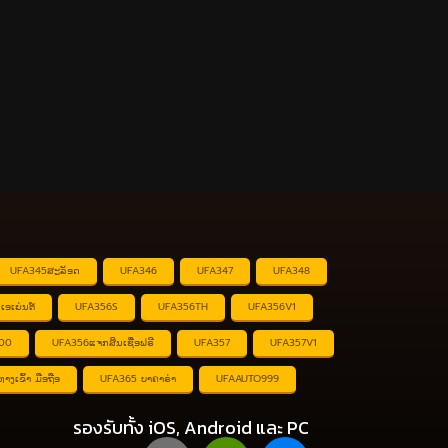
UFA345ສະລັອດ
UFA346
UFA347
UFA348
ເອເຍ່ນຕ໌
UFA356S
UFA356TH
UFA356V1
100
UFA356ແຈກສິນເຊື່ອຟຣີ
UFA357
UFA357V1
ງເຂົ້າ ມືອຖືອ
UFA365 ບາຄາຣ່າ
UFAAUTO999
รองรับทั้ง iOS, Android และ PC