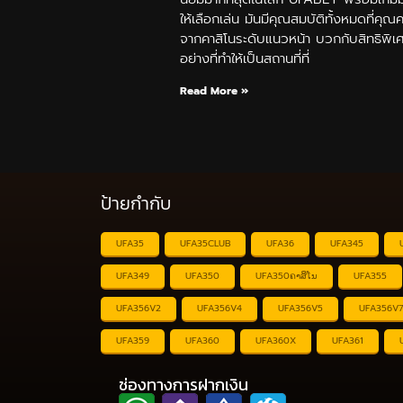
ให้เลือกเล่น มันมีคุณสมบัติทั้งหมดที่คุ
จากคาสิโนระดับแนวหน้า บวกกับสิทธิพิ
อย่างที่ทำให้เป็นสถานที่ที่
Read More »
ป้ายกำกับ
UFA35
UFA35CLUB
UFA36
UFA345
UFA349
UFA350
UFA350ຄາສິໂນ
UFA355
UFA356V2
UFA356V4
UFA356V5
UFA356V7
UFA359
UFA360
UFA360X
UFA361
ช่องทางการฝากเงิน