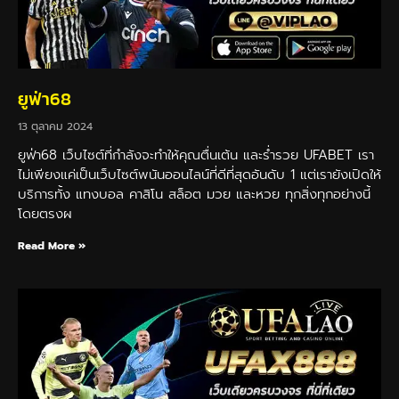
ยูฟ่า68
13 ตุลาคม 2024
ยูฟ่า68 เว็บไซต์ที่กำลังจะทำให้คุณตื่นเต้น และร่ำรวย UFABET เรา
ไม่เพียงแค่เป็นเว็บไซต์พนันออนไลน์ที่ดีที่สุดอันดับ 1 แต่เรายังเปิดให้
บริการทั้ง แทงบอล คาสิโน สล็อต มวย และหวย ทุกสิ่งทุกอย่างนี้
โดยตรงผ
Read More »