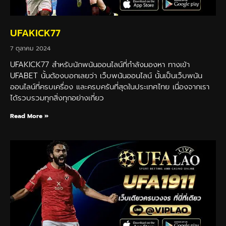
UFAKICK77
7 ตุลาคม 2024
UFAKICK77 สำหรับนักพนันออนไลน์ที่กำลังมองหา ทางเข้า
UFABET นั้นต้องบอกเลยว่า เว็บพนันออนไลน์ นั้นเป็นเว็บพนัน
ออนไลน์ที่ครบเครื่อง และครบครันที่สุดในประเทศไทย เนื่องจากเรา
ได้รวบรวมทุกสิ่งทุกอย่างเกี่ยว
Read More »