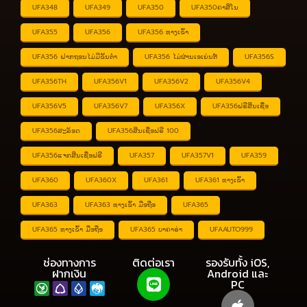
UFA348
UFA349
UFA350
UFA350ຄາສິໂນ
UFA355
UFA356
UFA356 ທາງເຂົ້າ
UFA356 ຝາກຖອນໄມ່ມີຂັ້ນ​ຕໍ່າ
UFA356 ໄມ່ຜ່ານເອເຍ່ນຕ໌
UFA356S
UFA356TH
UFA356V1
UFA356V2
UFA356V4
UFA356V5
UFA356V7
UFA356X
UFA356ຟຣີສິນເຊື່ອ
UFA356ສະລັອດ
UFA356ສິນເຊື່ອຟຣີ 100
UFA356ແຈກສິນເຊື່ອຟຣີ
UFA357
UFA357V1
UFA359
UFA360
UFA360X
UFA361
UFA361 ທາງເຂົ້າ
UFA363
UFA363 ທາງເຂົ້າ ມືອຖືອ
UFA365
UFA365 ທາງເຂົ້າ ມືອຖືອ
UFA365 ບາຄາຣ່າ
UFAAUTO999
ช่องทางการ
ติดต่อเรา
รองรับทั้ง iOS,
ฝากเงิน
Android และ
PC